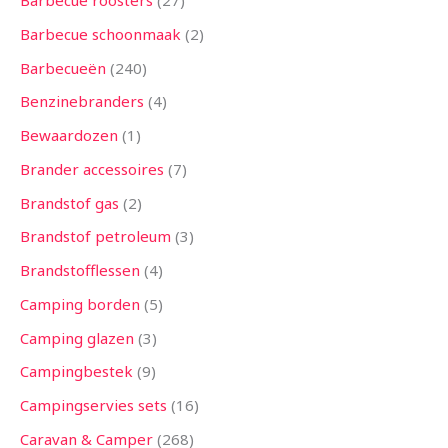
Barbecue roosters
27
n
n
n
n
n
n
n
n
n
n
n
n
n
Barbecue schoonmaak
2
Barbecueën
240
Benzinebranders
4
Bewaardozen
1
Brander accessoires
7
Brandstof gas
2
Brandstof petroleum
3
Brandstofflessen
4
Camping borden
5
Camping glazen
3
Campingbestek
9
Campingservies sets
16
Caravan & Camper
268