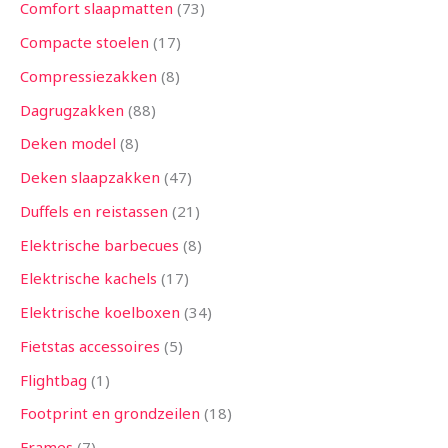
Comfort slaapmatten
73
Compacte stoelen
17
Compressiezakken
8
Dagrugzakken
88
Deken model
8
Deken slaapzakken
47
Duffels en reistassen
21
Elektrische barbecues
8
Elektrische kachels
17
Elektrische koelboxen
34
Fietstas accessoires
5
Flightbag
1
Footprint en grondzeilen
18
Frames
7