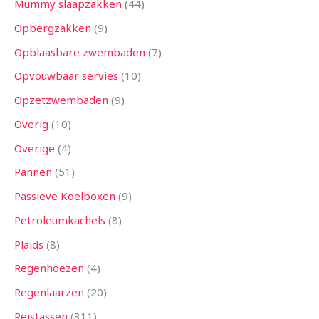
Mummy slaapzakken
44
Opbergzakken
9
Opblaasbare zwembaden
7
Opvouwbaar servies
10
Opzetzwembaden
9
Overig
10
Overige
4
Pannen
51
Passieve Koelboxen
9
Petroleumkachels
8
Plaids
8
Regenhoezen
4
Regenlaarzen
20
Reistassen
311