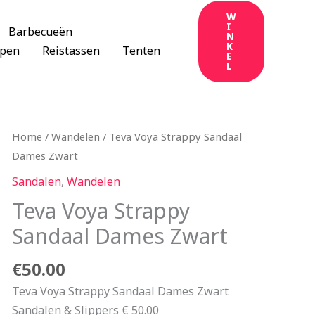
W
I
Barbecueën
N
K
apen
Reistassen
Tenten
E
L
Home
/
Wandelen
/ Teva Voya Strappy Sandaal
Dames Zwart
Sandalen
,
Wandelen
Teva Voya Strappy
Sandaal Dames Zwart
€
50.00
Teva Voya Strappy Sandaal Dames Zwart
Sandalen & Slippers € 50.00