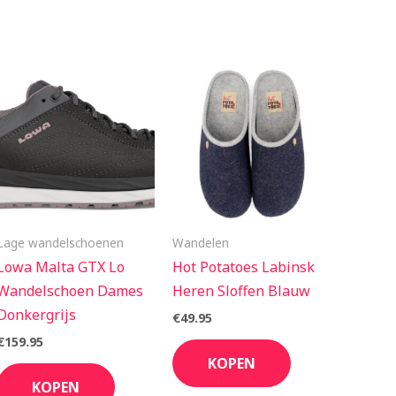
Lage wandelschoenen
Wandelen
Lowa Malta GTX Lo
Hot Potatoes Labinsk
Wandelschoen Dames
Heren Sloffen Blauw
Donkergrijs
€
49.95
€
159.95
KOPEN
KOPEN