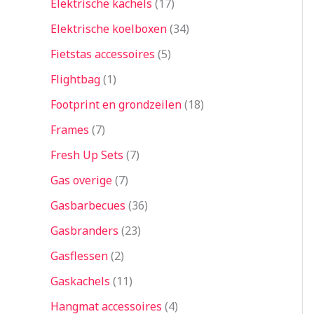
Elektrische kachels
17
Elektrische koelboxen
34
Fietstas accessoires
5
Flightbag
1
Footprint en grondzeilen
18
Frames
7
Fresh Up Sets
7
Gas overige
7
Gasbarbecues
36
Gasbranders
23
Gasflessen
2
Gaskachels
11
Hangmat accessoires
4