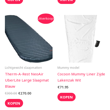
Oorspronkelijke
Huidige
Uitverkoop!
prijs
prijs
was:
is:
€300.00.
€270.00.
Lichtgewicht slaapmatten
Mummy model
Therm-A-Rest NeoAir
Cocoon Mummy Liner Zijde
UberLite Large Slaapmat
Lakenzak Wit
Blauw
€
71.95
€
300.00
€
270.00
KOPEN
KOPEN