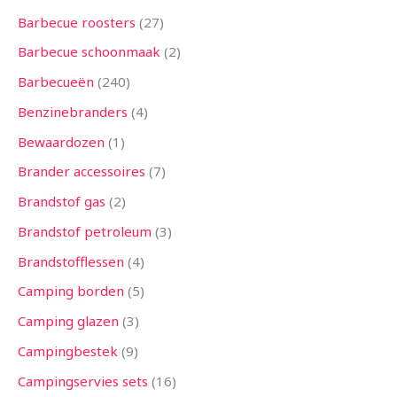
n
n
n
e
n
e
n
e
n
n
e
e
n
e
n
e
n
n
n
n
n
n
n
n
e
n
n
n
n
n
n
n
n
n
n
n
n
e
n
n
n
n
n
e
e
n
n
n
n
n
n
n
n
n
n
n
n
n
n
e
n
n
e
n
Barbecue roosters
27
n
n
n
n
n
n
n
n
n
n
n
n
n
Barbecue schoonmaak
2
Barbecueën
240
Benzinebranders
4
Bewaardozen
1
Brander accessoires
7
Brandstof gas
2
Brandstof petroleum
3
Brandstofflessen
4
Camping borden
5
Camping glazen
3
Campingbestek
9
Campingservies sets
16