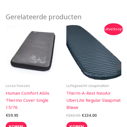
Gerelateerde producten
Oorspronkelijke
Huidige
Uitverkoop!
prijs
prijs
was:
is:
€260.00.
€234.00.
Losse hoezen
Lichtgewicht slaapmatten
Human Comfort Ablis
Therm-A-Rest NeoAir
Thermo Cover Single
UberLite Regular Slaapmat
15/76
Blauw
€
59.95
€
260.00
€
234.00
KOPEN
KOPEN