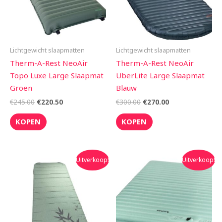
Lichtgewicht slaapmatten
Lichtgewicht slaapmatten
Therm-A-Rest NeoAir
Therm-A-Rest NeoAir
Topo Luxe Large Slaapmat
UberLite Large Slaapmat
Groen
Blauw
€
245.00
€
220.50
€
300.00
€
270.00
KOPEN
KOPEN
Oorspronkelijke
Huidige
Oorspronkelijke
Huidige
Uitverkoop!
Uitverkoop!
prijs
prijs
prijs
prijs
was:
is:
was:
is:
€279.95.
€259.95.
€89.95.
€59.00.