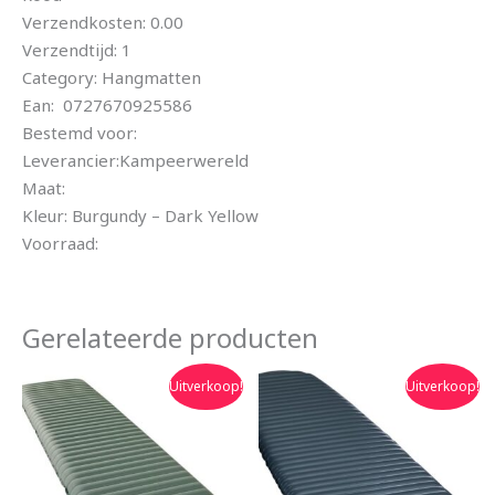
Verzendkosten: 0.00
Verzendtijd: 1
Category: Hangmatten
Ean: 0727670925586
Bestemd voor:
Leverancier:Kampeerwereld
Maat:
Kleur: Burgundy – Dark Yellow
Voorraad:
Gerelateerde producten
Oorspronkelijke
Huidige
Oorspronkelijke
Huidige
Uitverkoop!
Uitverkoop!
prijs
prijs
prijs
prijs
was:
is:
was:
is:
€245.00.
€220.50.
€300.00.
€270.00.