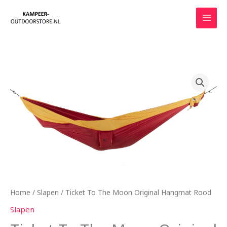
Ga
naar
de
inhoud
Home
/
Slapen
/ Ticket To The Moon Original Hangmat Rood
Slapen