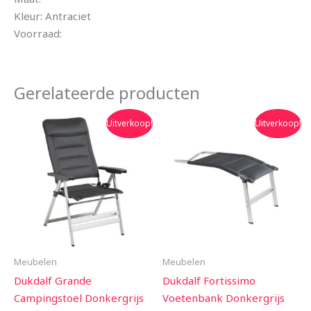
Kleur: Antraciet
Voorraad:
Gerelateerde producten
Oorspronkelijke
Huidige
Oorspronkelijke
Huidige
Uitverkoop!
Uitverkoop!
prijs
prijs
prijs
prijs
was:
is:
was:
is:
€173.95.
€166.95.
€68.95.
€59.95.
Meubelen
Meubelen
Dukdalf Grande
Dukdalf Fortissimo
Campingstoel Donkergrijs
Voetenbank Donkergrijs