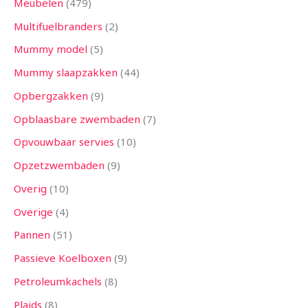
Meubelen
479
Multifuelbranders
2
Mummy model
5
Mummy slaapzakken
44
Opbergzakken
9
Opblaasbare zwembaden
7
Opvouwbaar servies
10
Opzetzwembaden
9
Overig
10
Overige
4
Pannen
51
Passieve Koelboxen
9
Petroleumkachels
8
Plaids
8