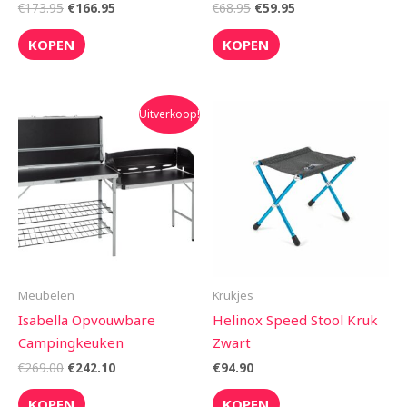
€
173.95
€
166.95
€
68.95
€
59.95
KOPEN
KOPEN
Oorspronkelijke
Huidige
Uitverkoop!
prijs
prijs
was:
is:
€269.00.
€242.10.
Meubelen
Krukjes
Isabella Opvouwbare
Helinox Speed Stool Kruk
Campingkeuken
Zwart
€
269.00
€
242.10
€
94.90
KOPEN
KOPEN