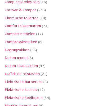
Campingservies sets
16
Caravan & Camper
268
Chemische toiletten
10
Comfort slaapmatten
73
Compacte stoelen
17
Compressiezakken
8
Dagrugzakken
88
Deken model
8
Deken slaapzakken
47
Duffels en reistassen
21
Elektrische barbecues
8
Elektrische kachels
17
Elektrische koelboxen
34
Fietstas accessoires
5