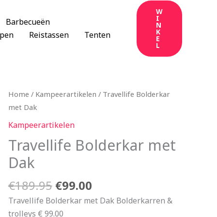
W
I
Barbecueën
N
K
apen
Reistassen
Tenten
E
L
Oorspronkelijke
Huidige
Home
/
Kampeerartikelen
/ Travellife Bolderkar
prijs
prijs
met Dak
was:
is:
Kampeerartikelen
€189.95.
€99.00.
Travellife Bolderkar met
Dak
€
189.95
€
99.00
Travellife Bolderkar met Dak Bolderkarren &
trolleys € 99.00