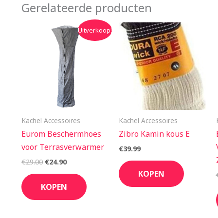
Gerelateerde producten
Oorspronkelijke
Huidige
Uitverkoop!
prijs
prijs
was:
is:
€29.00.
€24.90.
Kachel Accessoires
Kachel Accessoires
Eurom Beschermhoes
Zibro Kamin kous E
voor Terrasverwarmer
€
39.99
€
29.00
€
24.90
KOPEN
KOPEN