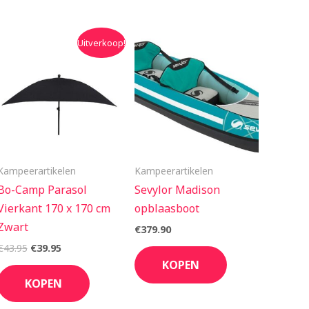
Oorspronkelijke
Huidige
Uitverkoop!
prijs
prijs
was:
is:
€43.95.
€39.95.
Kampeerartikelen
Kampeerartikelen
Bo-Camp Parasol
Sevylor Madison
Vierkant 170 x 170 cm
opblaasboot
Zwart
€
379.90
€
43.95
€
39.95
KOPEN
KOPEN