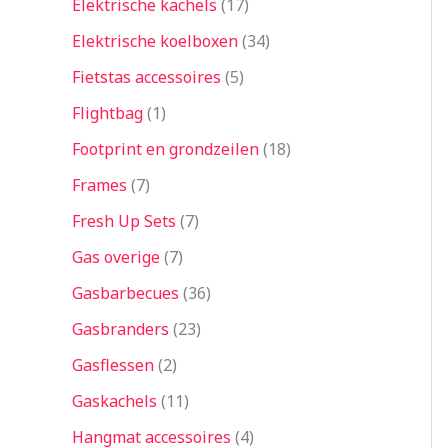
Elektrische kachels
17
Elektrische koelboxen
34
Fietstas accessoires
5
Flightbag
1
Footprint en grondzeilen
18
Frames
7
Fresh Up Sets
7
Gas overige
7
Gasbarbecues
36
Gasbranders
23
Gasflessen
2
Gaskachels
11
Hangmat accessoires
4