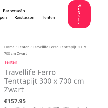
W
I
Barbecueën
N
K
apen
Reistassen
Tenten
E
L
Home
/
Tenten
/ Travellife Ferro Tenttapijt 300 x
700 cm Zwart
Tenten
Travellife Ferro
Tenttapijt 300 x 700 cm
Zwart
€
157.95