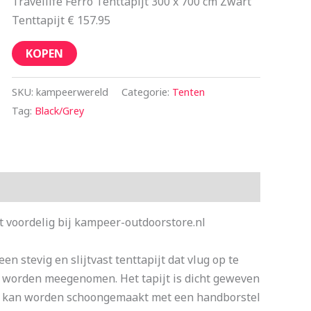
Travellife Ferro Tenttapijt 300 x 700 cm Zwart
Tenttapijt € 157.95
KOPEN
SKU:
kampeerwereld
Categorie:
Tenten
Tag:
Black/Grey
t voordelig bij kampeer-outdoorstore.nl
en stevig en slijtvast tenttapijt dat vlug op te
n worden meegenomen. Het tapijt is dicht geweven
loos kan worden schoongemaakt met een handborstel