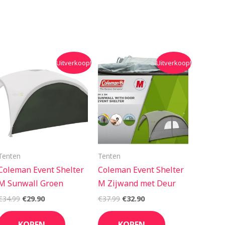
Oorspronkelijke
Huidige
Oorspronkelijke
Huidige
Uitverkoop!
Uitverkoop!
prijs
prijs
prijs
prijs
was:
is:
was:
is:
€34.99.
€29.90.
€37.99.
€32.90.
Tenten
Tenten
Coleman Event Shelter
Coleman Event Shelter
M Sunwall Groen
M Zijwand met Deur
€
34.99
€
29.90
€
37.99
€
32.90
KOPEN
KOPEN