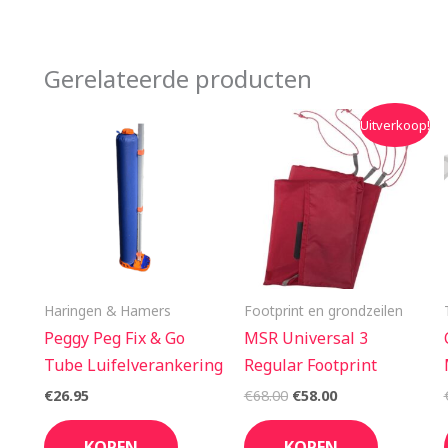
Gerelateerde producten
Oorspronkelijke
Huidige
Uitverkoop!
prijs
prijs
was:
is:
€68.00.
€58.00.
Haringen & Hamers
Footprint en grondzeilen
Peggy Peg Fix & Go
MSR Universal 3
Tube Luifelverankering
Regular Footprint
€
26.95
€
68.00
€
58.00
KOPEN
KOPEN