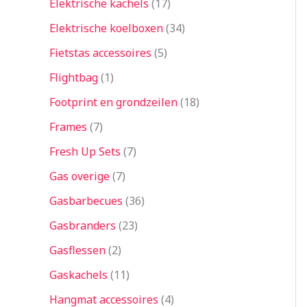
Elektrische kachels
17
Elektrische koelboxen
34
Fietstas accessoires
5
Flightbag
1
Footprint en grondzeilen
18
Frames
7
Fresh Up Sets
7
Gas overige
7
Gasbarbecues
36
Gasbranders
23
Gasflessen
2
Gaskachels
11
Hangmat accessoires
4