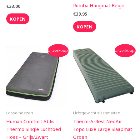
Rumba Hangmat Beige
€
33.00
€
39.95
KOPEN
KOPEN
Oorspronkelijke
Huidige
Oorspronkelijke
Huidige
Uitverkoop!
Uitverkoop!
prijs
prijs
prijs
prijs
was:
is:
was:
is:
€57.95.
€49.95.
€245.00.
€220.50.
Losse hoezen
Lichtgewicht slaapmatten
Human Comfort Ablis
Therm-A-Rest NeoAir
Thermo Single Luchtbed
Topo Luxe Large Slaapmat
Hoes – Grijs/Zwart
Groen