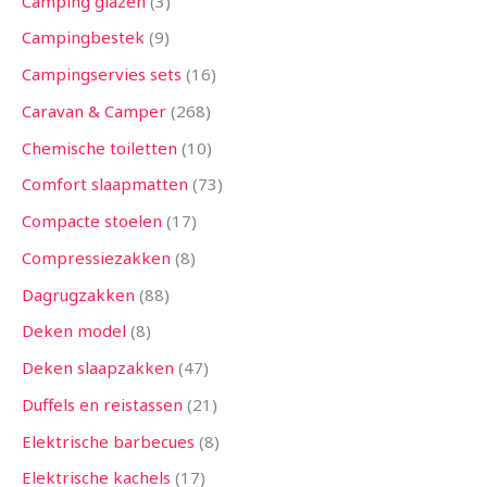
Camping glazen
3
Campingbestek
9
Campingservies sets
16
Caravan & Camper
268
Chemische toiletten
10
Comfort slaapmatten
73
Compacte stoelen
17
Compressiezakken
8
Dagrugzakken
88
Deken model
8
Deken slaapzakken
47
Duffels en reistassen
21
Elektrische barbecues
8
Elektrische kachels
17