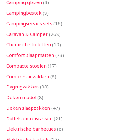
Camping glazen
3
Campingbestek
9
Campingservies sets
16
Caravan & Camper
268
Chemische toiletten
10
Comfort slaapmatten
73
Compacte stoelen
17
Compressiezakken
8
Dagrugzakken
88
Deken model
8
Deken slaapzakken
47
Duffels en reistassen
21
Elektrische barbecues
8
Elektrische kachels
17