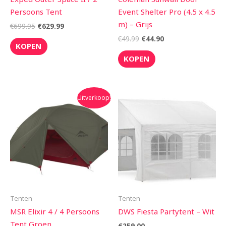
Persoons Tent
Event Shelter Pro (4.5 x 4.5
m) – Grijs
€
699.95
€
629.99
€
49.99
€
44.90
KOPEN
KOPEN
Oorspronkelijke
Huidige
Uitverkoop!
prijs
prijs
was:
is:
€640.00.
€544.00.
Tenten
Tenten
MSR Elixir 4 / 4 Persoons
DWS Fiesta Partytent – Wit
Tent Groen
€
259.00