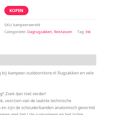
KOPEN
SKU:
kampeerwereld
Categorieën:
Dagrugzakken
,
Reistassen
Tag:
Ink
g bij kampeer-outdoorstore.nl Rugzakken en vele
g? Zoek dan niet verder!
k, voorzien van de laatste technische
gn en zijn de schouderbanden anatomisch gevormd
amen met het Lite rugsysteem en het lichte