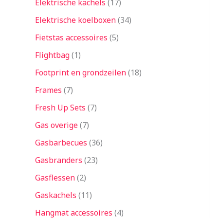
Elektrische kachels
17
Elektrische koelboxen
34
Fietstas accessoires
5
Flightbag
1
Footprint en grondzeilen
18
Frames
7
Fresh Up Sets
7
Gas overige
7
Gasbarbecues
36
Gasbranders
23
Gasflessen
2
Gaskachels
11
Hangmat accessoires
4