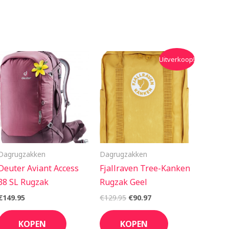
Oorspronkelijke
Huidige
Uitverkoop!
prijs
prijs
was:
is:
€129.95.
€90.97.
Dagrugzakken
Dagrugzakken
Deuter Aviant Access
Fjallraven Tree-Kanken
38 SL Rugzak
Rugzak Geel
€
149.95
€
129.95
€
90.97
KOPEN
KOPEN