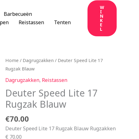
W
I
Barbecueën
N
K
apen
Reistassen
Tenten
E
L
Home
/
Dagrugzakken
/ Deuter Speed Lite 17
Rugzak Blauw
Dagrugzakken
,
Reistassen
Deuter Speed Lite 17
Rugzak Blauw
€
70.00
Deuter Speed Lite 17 Rugzak Blauw Rugzakken
€ 70.00