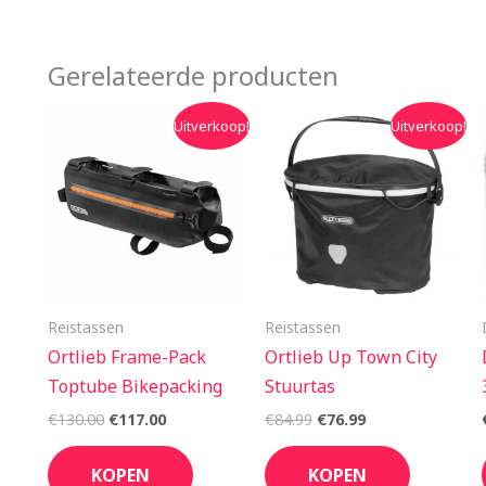
Gerelateerde producten
Oorspronkelijke
Huidige
Oorspronkelijke
Huidige
Uitverkoop!
Uitverkoop!
prijs
prijs
prijs
prijs
was:
is:
was:
is:
€130.00.
€117.00.
€84.99.
€76.99.
Reistassen
Reistassen
Ortlieb Frame-Pack
Ortlieb Up Town City
Toptube Bikepacking
Stuurtas
€
130.00
€
117.00
€
84.99
€
76.99
KOPEN
KOPEN