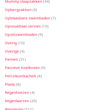
Mummy slaapzakken
44
Opbergzakken
9
Opblaasbare zwembaden
7
Opvouwbaar servies
10
Opzetzwembaden
9
Overig
10
Overige
4
Pannen
51
Passieve Koelboxen
9
Petroleumkachels
8
Plaids
8
Regenhoezen
4
Regenlaarzen
20
Reistassen
311