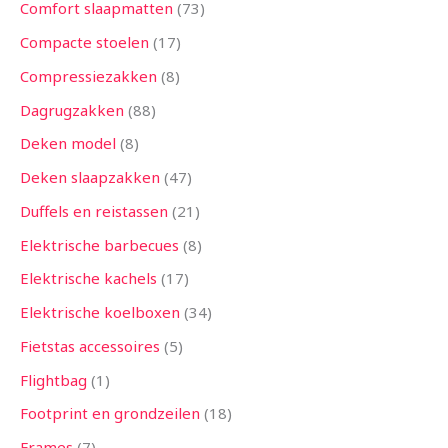
Comfort slaapmatten
73
Compacte stoelen
17
Compressiezakken
8
Dagrugzakken
88
Deken model
8
Deken slaapzakken
47
Duffels en reistassen
21
Elektrische barbecues
8
Elektrische kachels
17
Elektrische koelboxen
34
Fietstas accessoires
5
Flightbag
1
Footprint en grondzeilen
18
Frames
7