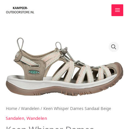
Ga
naar
de
inhoud
Home
/
Wandelen
/ Keen Whisper Dames Sandaal Beige
Sandalen
,
Wandelen