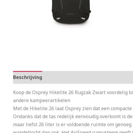
Beschrijving
Aanvullende informatie
Koop de Osprey Hikelite 26 Rugzak Zwart voordelig b
andere kampeerartikelen
Met de Hikelite 26 laat Osprey zien dat een compacte 
Ondanks dat de tas redelijk eenvoudig overkomt is d
maar liefst 26 liter is er voldoende ruimte om genoe
wandeltocht dan ook. Het AirSpeed rugsysteem geeft je