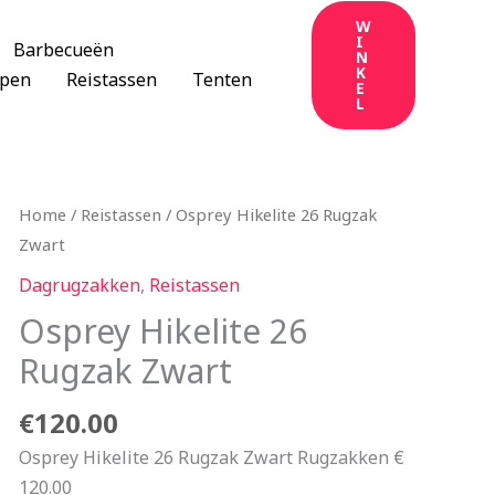
W
I
Barbecueën
N
K
apen
Reistassen
Tenten
E
L
Home
/
Reistassen
/ Osprey Hikelite 26 Rugzak
Zwart
Dagrugzakken
,
Reistassen
Osprey Hikelite 26
Rugzak Zwart
€
120.00
Osprey Hikelite 26 Rugzak Zwart Rugzakken €
120.00