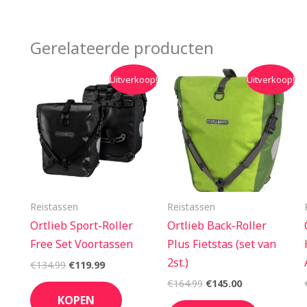
Gerelateerde producten
Oorspronkelijke
Huidige
Oorspronkelijke
Huidige
Uitverkoop!
Uitverkoop!
prijs
prijs
prijs
prijs
was:
is:
was:
is:
€134.99.
€119.99.
€164.99.
€145.00.
Reistassen
Reistassen
Ortlieb Sport-Roller
Ortlieb Back-Roller
Free Set Voortassen
Plus Fietstas (set van
2st.)
€
134.99
€
119.99
€
164.99
€
145.00
KOPEN