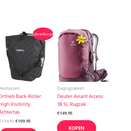
Oorspronkelijke
Huidige
Uitverkoop!
prijs
prijs
was:
is:
€114.95.
€109.95.
Reistassen
Dagrugzakken
Ortlieb Back-Roller
Deuter Aviant Access
High Visibility
38 SL Rugzak
Achtertas
€
149.95
€
114.95
€
109.95
KOPEN