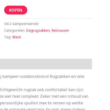
KOPEN
SKU:
kampeerwereld
Categorieën:
Dagrugzakken
,
Reistassen
Tag:
Black
ij kampeer-outdoorstore.nl Rugzakken en vele
lichtgewicht rugzak ook comfortabel kan zijn.
eze wel heel compleet. Zeker met een inhoud van
g persoonlijke spullen mee te nemen op welke
 de optimale ventilatie. En niet alleen tijdens