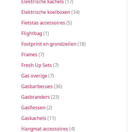
Elektrische kachels
17
Elektrische koelboxen
34
Fietstas accessoires
5
Flightbag
1
Footprint en grondzeilen
18
Frames
7
Fresh Up Sets
7
Gas overige
7
Gasbarbecues
36
Gasbranders
23
Gasflessen
2
Gaskachels
11
Hangmat accessoires
4