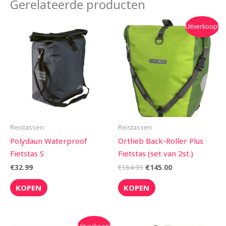
Gerelateerde producten
Oorspronkelijke
Huidige
Uitverkoop!
prijs
prijs
was:
is:
€164.99.
€145.00.
Reistassen
Reistassen
Polydaun Waterproof
Ortlieb Back-Roller Plus
Fietstas S
Fietstas (set van 2st.)
€
32.99
€
164.99
€
145.00
KOPEN
KOPEN
Oorspronkelijke
Huidige