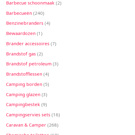
n
n
n
n
n
n
n
n
n
n
n
n
n
Barbecue schoonmaak
2
Barbecueën
240
Benzinebranders
4
Bewaardozen
1
Brander accessoires
7
Brandstof gas
2
Brandstof petroleum
3
Brandstofflessen
4
Camping borden
5
Camping glazen
3
Campingbestek
9
Campingservies sets
16
Caravan & Camper
268
Chemische toiletten
10