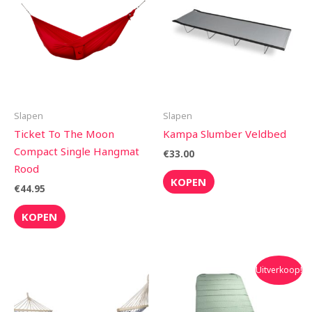
Slapen
Slapen
Ticket To The Moon
Kampa Slumber Veldbed
Compact Single Hangmat
€
33.00
Rood
KOPEN
€
44.95
KOPEN
Oorspronkelijke
Huidige
Uitverkoop!
prijs
prijs
was:
is:
€279.95.
€259.95.